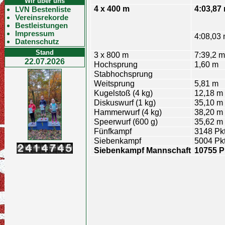
Wir über uns
4 x 400 m
4:03,87
LVN Bestenliste
Vereinsrekorde
Bestleistungen
Impressum
4:08,03 
Datenschutz
Stand
3 x 800 m
7:39,2 m
22.07.2026
Hochsprung
1,60 m
Stabhochsprung
Weitsprung
5,81 m
Kugelstoß (4 kg)
12,18 m
Diskuswurf (1 kg)
35,10 m
Hammerwurf (4 kg)
38,20 m
Speerwurf (600 g)
35,62 m
Fünfkampf
3148 Pk
Siebenkampf
5004 Pk
Siebenkampf Mannschaft
10755 P