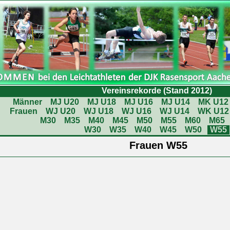
Vereinsrekorde (Stand 2012)
Männer
MJ U20
MJ U18
MJ U16
MJ U14
MK U12
Frauen
WJ U20
WJ U18
WJ U16
WJ U14
WK U12
M30
M35
M40
M45
M50
M55
M60
M65
W30
W35
W40
W45
W50
W55
Frauen W55