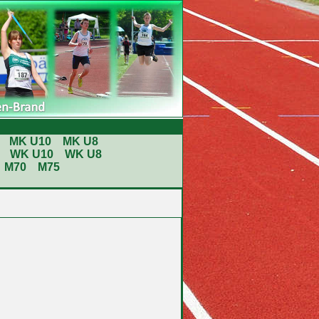
MK U10
MK U8
WK U10
WK U8
M70
M75