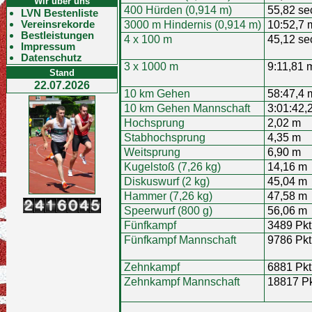
Wir über uns
400 Hürden (0,914 m)
55,82 se
LVN Bestenliste
Vereinsrekorde
3000 m Hindernis (0,914 m)
10:52,7 
Bestleistungen
4 x 100 m
45,12 se
Impressum
Datenschutz
3 x 1000 m
9:11,81 
Stand
22.07.2026
10 km Gehen
58:47,4 
10 km Gehen Mannschaft
3:01:42,
Hochsprung
2,02 m
Stabhochsprung
4,35 m
Weitsprung
6,90 m
Kugelstoß (7,26 kg)
14,16 m
Diskuswurf (2 kg)
45,04 m
Hammer (7,26 kg)
47,58 m
Speerwurf (800 g)
56,06 m
Fünfkampf
3489 Pkt
Fünfkampf Mannschaft
9786 Pkt
Zehnkampf
6881 Pkt
Zehnkampf Mannschaft
18817 Pk