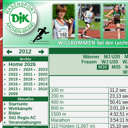
2012
Männer
MJ U20
M
Archiv
Frauen
WJ U20
W
Home 2026
M30
M35
2025
2024
2023
W
2022
2021
2020
2019
2018
2017
2016
2015
2014
2013
2011
2010
100 m
11,2 sec
2009
200 m
23,13 se
Aktuelles
400 m
50,41 se
Startseite
800 m
2:01,19 
Wettkämpfe
Bilder
1500 m
4:32,51 
StG Regio AC
Marathon
3:54:11 
Veranstaltungen
110 Hürden (1,067 m)
15,10 se