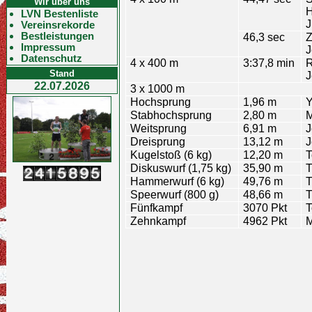
Wir über uns
H
LVN Bestenliste
J
Vereinsrekorde
Bestleistungen
46,3 sec
Z
Impressum
J
Datenschutz
4 x 400 m
3:37,8 min
R
Stand
J
22.07.2026
3 x 1000 m
Hochsprung
1,96 m
Y
Stabhochsprung
2,80 m
M
Weitsprung
6,91 m
J
Dreisprung
13,12 m
J
Kugelstoß (6 kg)
12,20 m
T
Diskuswurf (1,75 kg)
35,90 m
T
Hammerwurf (6 kg)
49,76 m
T
Speerwurf (800 g)
48,66 m
T
Fünfkampf
3070 Pkt
T
Zehnkampf
4962 Pkt
M