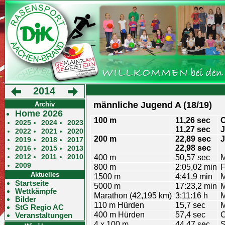
2014
männliche Jugend A (18/19)
Archiv
Home 2026
100 m
11,26 sec
C
2025
2024
2023
11,27 sec
J
2022
2021
2020
200 m
22,89 sec
J
2019
2018
2017
22,98 sec
2016
2015
2013
2012
2011
2010
400 m
50,57 sec
M
2009
800 m
2:05,02 min
F
Aktuelles
1500 m
4:41,9 min
M
Startseite
5000 m
17:23,2 min
M
Wettkämpfe
Marathon (42,195 km)
3:11:16 h
M
Bilder
110 m Hürden
15,7 sec
M
StG Regio AC
400 m Hürden
57,4 sec
C
Veranstaltungen
4 x 100 m
44,47 sec
S