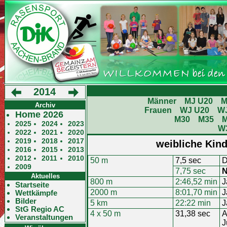
2014
Männer
MJ U20
M
Archiv
Frauen
WJ U20
W
Home 2026
M30
M35
2025
2024
2023
W
2022
2021
2020
2019
2018
2017
weibliche Kind
2016
2015
2013
2012
2011
2010
50 m
7,5 sec
D
2009
7,75 sec
N
Aktuelles
800 m
2:46,52 min
J
Startseite
2000 m
8:01,70 min
J
Wettkämpfe
Bilder
5 km
22:22 min
J
StG Regio AC
4 x 50 m
31,38 sec
A
Veranstaltungen
J