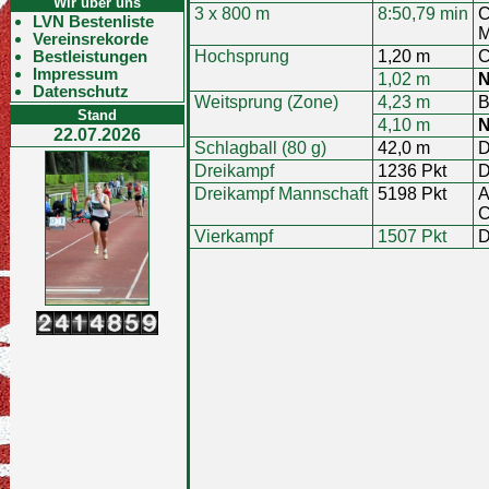
Wir über uns
3 x 800 m
8:50,79 min
C
LVN Bestenliste
M
Vereinsrekorde
Bestleistungen
Hochsprung
1,20 m
C
Impressum
1,02 m
N
Datenschutz
Weitsprung (Zone)
4,23 m
B
Stand
4,10 m
N
22.07.2026
Schlagball (80 g)
42,0 m
D
Dreikampf
1236 Pkt
D
Dreikampf Mannschaft
5198 Pkt
A
C
Vierkampf
1507 Pkt
D