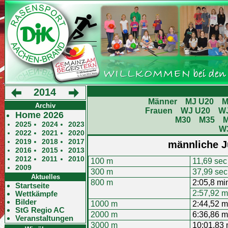
2014
Männer
MJ U20
M
Archiv
Frauen
WJ U20
W
Home 2026
M30
M35
2025
2024
2023
W
2022
2021
2020
2019
2018
2017
männliche J
2016
2015
2013
2012
2011
2010
100 m
11,69 sec
2009
300 m
37,99 sec
Aktuelles
800 m
2:05,8 mi
Startseite
2:57,92 m
Wettkämpfe
Bilder
1000 m
2:44,52 m
StG Regio AC
2000 m
6:36,86 m
Veranstaltungen
3000 m
10:01,83 