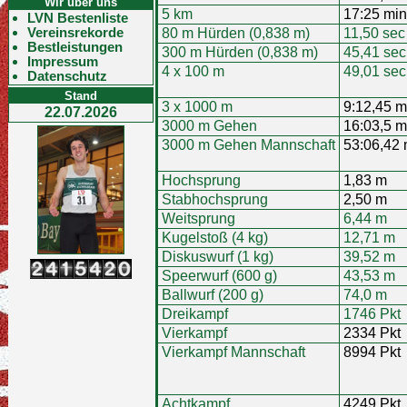
Wir über uns
5 km
17:25 min
LVN Bestenliste
Vereinsrekorde
80 m Hürden (0,838 m)
11,50 sec
Bestleistungen
300 m Hürden (0,838 m)
45,41 sec
Impressum
4 x 100 m
49,01 sec
Datenschutz
Stand
3 x 1000 m
9:12,45 m
22.07.2026
3000 m Gehen
16:03,5 m
3000 m Gehen Mannschaft
53:06,42 
Hochsprung
1,83 m
Stabhochsprung
2,50 m
Weitsprung
6,44 m
Kugelstoß (4 kg)
12,71 m
Diskuswurf (1 kg)
39,52 m
Speerwurf (600 g)
43,53 m
Ballwurf (200 g)
74,0 m
Dreikampf
1746 Pkt
Vierkampf
2334 Pkt
Vierkampf Mannschaft
8994 Pkt
Achtkampf
4249 Pkt