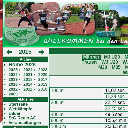
2015
Männer
MJ U20
M
Archiv
Frauen
WJ U20
W
Home 2026
M30
M35
2025
2024
2023
W
2022
2021
2020
2019
2018
2017
2016
2014
2013
2012
2011
2010
100 m
11,02 sec
2009
11,24 sec
Aktuelles
200 m
22,27 sec
Startseite
22,45 sec
Wettkämpfe
Bilder
400 m
49,5 sec
StG Regio AC
800 m
1:56,4 min
Veranstaltungen
1000 m
2:33,3 min