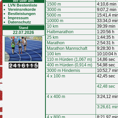
Wir über uns
1500 m
4:10,6 min
LVN Bestenliste
Vereinsrekorde
3000 m
9:07,2 min
Bestleistungen
5000 m
15:41,4 mi
Impressum
10000 m
33:34,0 mi
Datenschutz
10 km
39:39 min
Stand
Halbmarathon
1:20:56 h
22.07.2026
25 km
1:44:35 h
Marathon
2:54:31 h
Marathon Mannschaft
9:28:30 h
100 km
10:10:04 h
110 m Hürden (1,067 m)
14,86 sec
400 m Hürden (0,914 m)
54,98 sec
3000 m Hindernis
10:52,7 mi
4 x 100 m
42,45 sec
42,48 sec
4 x 400 m
3:24,12 mi
3:26,61 mi
4 x 800 m
8:21,97 mi