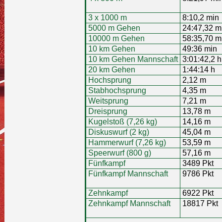
3 x 1000 m
8:10,2 min
5000 m Gehen
24:47,32 m
10000 m Gehen
58:35,70 m
10 km Gehen
49:36 min
10 km Gehen Mannschaft
3:01:42,2 h
20 km Gehen
1:44:14 h
Hochsprung
2,12 m
Stabhochsprung
4,35 m
Weitsprung
7,21 m
Dreisprung
13,78 m
Kugelstoß (7,26 kg)
14,16 m
Diskuswurf (2 kg)
45,04 m
Hammerwurf (7,26 kg)
53,59 m
Speerwurf (800 g)
57,16 m
Fünfkampf
3489 Pkt
Fünfkampf Mannschaft
9786 Pkt
Zehnkampf
6922 Pkt
Zehnkampf Mannschaft
18817 Pkt