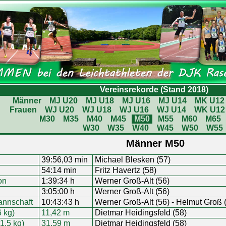
Vereinsrekorde (Stand 2018)
Männer
MJ U20
MJ U18
MJ U16
MJ U14
MK U12
Frauen
WJ U20
WJ U18
WJ U16
WJ U14
WK U12
M30
M35
M40
M45
M50
M55
M60
M65
W30
W35
W40
W45
W50
W55
Männer M50
39:56,03 min
Michael Blesken (57)
54:14 min
Fritz Havertz (58)
on
1:39:34 h
Werner Groß-Alt (56)
3:05:00 h
Werner Groß-Alt (56)
annschaft
10:43:43 h
Werner Groß-Alt (56) - Helmut Groß 
 kg)
11,42 m
Dietmar Heidingsfeld (58)
1,5 kg)
31,59 m
Dietmar Heidingsfeld (58)