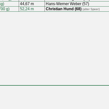
kg)
44,67 m
Hans-Werner Weber (57)
700 g)
52,24 m
Christian Hund (68)
(alter Speer)