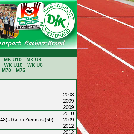
MK U10
MK U8
WK U10
WK U8
M70
M75
2008
2009
2009
2010
(48) - Ralph Ziemons (50)
2009
2012
2012