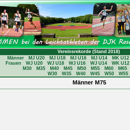
Vereinsrekorde (Stand 2018)
Männer
MJ U20
MJ U18
MJ U16
MJ U14
MK U12
Frauen
WJ U20
WJ U18
WJ U16
WJ U14
WK U12
M30
M35
M40
M45
M50
M55
M60
M65
W30
W35
W40
W45
W50
W55
Männer M75