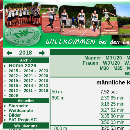
2018
Männer
MJ U20
M
Archiv
Frauen
WJ U20
W
Home 2026
M30
M35
2025
2024
2023
W
2022
2021
2020
2019
2017
2016
männliche K
2015
2014
2013
2012
2011
2010
50 m
7,52 sec
2009
800 m
2:39,65 min
Aktuelles
3:16,25 min
Startseite
3:27,62 min
Wettkämpfe
Bilder
3:35,80 min
StG Regio AC
3:56,03 min
Wir über uns
1000 m
3:20,53 min