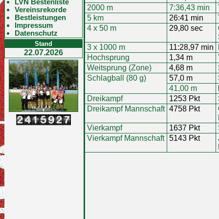
LVN Bestenliste
2000 m
7:36,43 min
Vereinsrekorde
Bestleistungen
5 km
26:41 min
Impressum
4 x 50 m
29,80 sec
Datenschutz
Stand
3 x 1000 m
11:28,97 min
22.07.2026
Hochsprung
1,34 m
Weitsprung (Zone)
4,68 m
Schlagball (80 g)
57,0 m
41,00 m
Dreikampf
1253 Pkt
Dreikampf Mannschaft
4758 Pkt
Vierkampf
1637 Pkt
Vierkampf Mannschaft
5143 Pkt