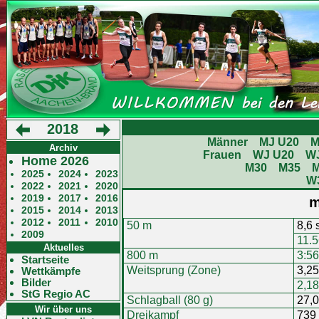
2018
Männer
MJ U20
M
Archiv
Frauen
WJ U20
W
Home 2026
M30
M35
2025
2024
2023
W
2022
2021
2020
2019
2017
2016
m
2015
2014
2013
2012
2011
2010
50 m
8,6 
2009
11.5
Aktuelles
800 m
3:56
Startseite
Weitsprung (Zone)
3,2
Wettkämpfe
Bilder
2,1
StG Regio AC
Schlagball (80 g)
27,
Wir über uns
Dreikampf
739 