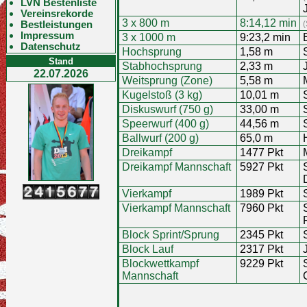
LVN Bestenliste
Vereinsrekorde
3 x 800 m
8:14,12 min
Bestleistungen
(
Impressum
3 x 1000 m
9:23,2 min
Datenschutz
Hochsprung
1,58 m
Stand
Stabhochsprung
2,33 m
22.07.2026
Weitsprung (Zone)
5,58 m
Kugelstoß (3 kg)
10,01 m
Diskuswurf (750 g)
33,00 m
Speerwurf (400 g)
44,56 m
Ballwurf (200 g)
65,0 m
Dreikampf
1477 Pkt
Dreikampf Mannschaft
5927 Pkt
Vierkampf
1989 Pkt
Vierkampf Mannschaft
7960 Pkt
Block Sprint/Sprung
2345 Pkt
Block Lauf
2317 Pkt
Blockwettkampf
9229 Pkt
Mannschaft