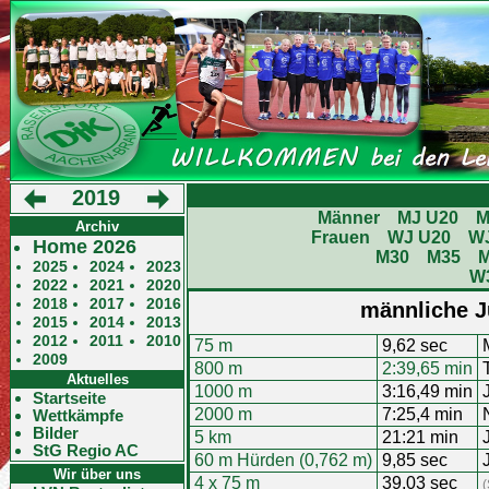
2019
Männer
MJ U20
M
Archiv
Frauen
WJ U20
W
Home 2026
M30
M35
2025
2024
2023
W
2022
2021
2020
2018
2017
2016
männliche J
2015
2014
2013
2012
2011
2010
75 m
9,62 sec
2009
800 m
2:39,65 min
Aktuelles
1000 m
3:16,49 min
Startseite
2000 m
7:25,4 min
Wettkämpfe
Bilder
5 km
21:21 min
StG Regio AC
60 m Hürden (0,762 m)
9,85 sec
Wir über uns
4 x 75 m
39,03 sec
(