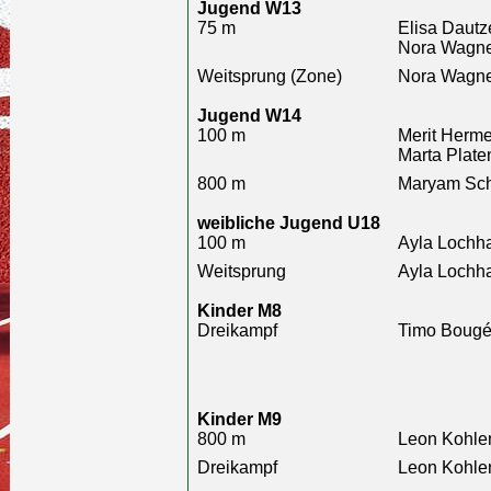
Jugend W13
75 m
Elisa Dautz
Nora Wagne
Weitsprung (Zone)
Nora Wagne
Jugend W14
100 m
Merit Herme
Marta Plate
800 m
Maryam Sch
weibliche Jugend U18
100 m
Ayla Lochha
Weitsprung
Ayla Lochha
Kinder M8
Dreikampf
Timo Bougé
Kinder M9
800 m
Leon Kohlen
Dreikampf
Leon Kohlen