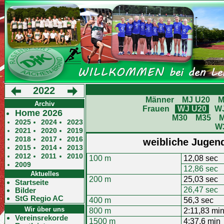
2022
Männer
MJ U20
M
Archiv
Frauen
WJ U20
W
Home 2026
M30
M35
2025
2024
2023
W
2021
2020
2019
2018
2017
2016
weibliche Jugend
2015
2014
2013
2012
2011
2010
100 m
12,08 sec
2009
12,86 sec
Aktuelles
200 m
25,03 sec
Startseite
26,47 sec
Bilder
StG Regio AC
400 m
56,3 sec
Wir über uns
800 m
2:11,83 mi
Vereinsrekorde
1500 m
4:37,6 min