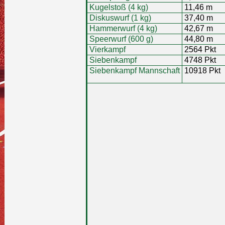
Kugelstoß (4 kg)
11,46 m
Diskuswurf (1 kg)
37,40 m
Hammerwurf (4 kg)
42,67 m
Speerwurf (600 g)
44,80 m
Vierkampf
2564 Pkt
Siebenkampf
4748 Pkt
Siebenkampf Mannschaft
10918 Pkt