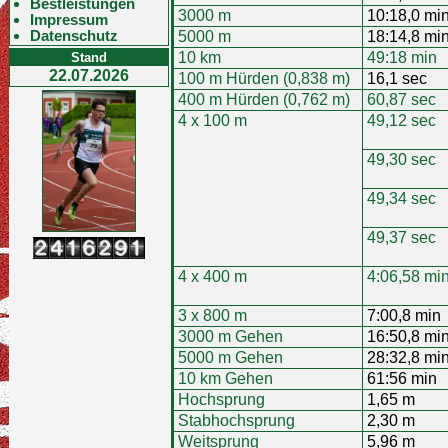
Bestleistungen
3000 m
10:18,0 mi
Impressum
Datenschutz
5000 m
18:14,8 mi
10 km
49:18 min
Stand
22.07.2026
100 m Hürden (0,838 m)
16,1 sec
400 m Hürden (0,762 m)
60,87 sec
4 x 100 m
49,12 sec
49,30 sec
49,34 sec
49,37 sec
4 x 400 m
4:06,58 mi
3 x 800 m
7:00,8 min
3000 m Gehen
16:50,8 mi
5000 m Gehen
28:32,8 mi
10 km Gehen
61:56 min
Hochsprung
1,65 m
Stabhochsprung
2,30 m
Weitsprung
5,96 m