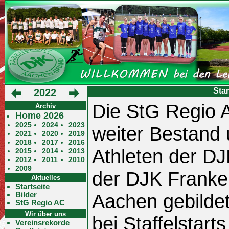
Sta
2022
Die StG Regio 
Archiv
Home 2026
2025
2024
2023
weiter Bestand 
2021
2020
2019
2018
2017
2016
Athleten der D
2015
2014
2013
2012
2011
2010
2009
der DJK Franke
Aktuelles
Startseite
Bilder
Aachen gebildet
StG Regio AC
Wir über uns
bei Staffelstar
Vereinsrekorde