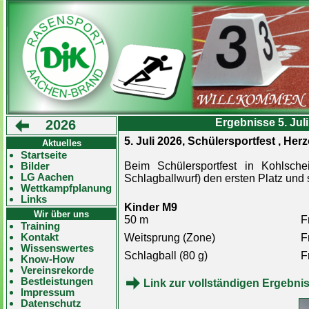
Ergebnisse 5. Jul
2026
5. Juli 2026, Schülersportfest , He
Aktuelles
Startseite
Bilder
Beim Schülersportfest in Kohlsch
LG Aachen
Schlagballwurf) den ersten Platz und 
Wettkampfplanung
Links
Kinder M9
Wir über uns
50 m
F
Training
Kontakt
Weitsprung (Zone)
F
Wissenswertes
Schlagball (80 g)
F
Know-How
Vereinsrekorde
Bestleistungen
Link zur vollständigen Ergebnis
Impressum
Datenschutz