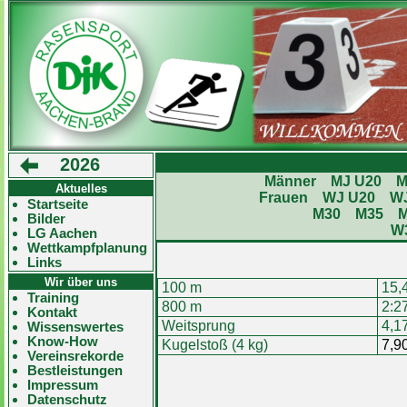
2026
Männer
MJ U20
M
Aktuelles
Frauen
WJ U20
W
Startseite
M30
M35
Bilder
W
LG Aachen
Wettkampfplanung
Links
Wir über uns
100 m
15,
Training
800 m
2:2
Kontakt
Weitsprung
4,1
Wissenswertes
Know-How
Kugelstoß (4 kg)
7,9
Vereinsrekorde
Bestleistungen
Impressum
Datenschutz