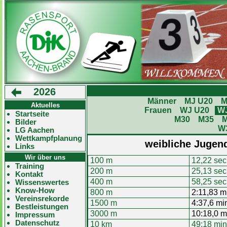
2026
Männer
MJ U20
M
Aktuelles
Frauen
WJ U20
W
Startseite
M30
M35
Bilder
W
LG Aachen
Wettkampfplanung
weibliche Jugend
Links
Wir über uns
100 m
12,22 sec
Training
200 m
25,13 sec
Kontakt
400 m
58,25 sec
Wissenswertes
Know-How
800 m
2:11,83 m
Vereinsrekorde
1500 m
4:37,6 mi
Bestleistungen
3000 m
10:18,0 m
Impressum
Datenschutz
10 km
49:18 min