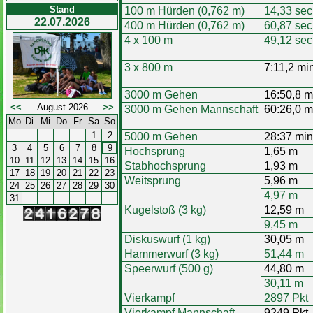
Stand
100 m Hürden (0,762 m)
14,33 sec
22.07.2026
400 m Hürden (0,762 m)
60,87 sec
4 x 100 m
49,12 sec
3 x 800 m
7:11,2 mi
3000 m Gehen
16:50,8 m
<<
August 2026
>>
3000 m Gehen Mannschaft
60:26,0 m
Mo
Di
Mi
Do
Fr
Sa
So
1
2
5000 m Gehen
28:37 min
3
4
5
6
7
8
9
Hochsprung
1,65 m
10
11
12
13
14
15
16
Stabhochsprung
1,93 m
17
18
19
20
21
22
23
Weitsprung
5,96 m
24
25
26
27
28
29
30
4,97 m
31
Kugelstoß (3 kg)
12,59 m
9,45 m
Diskuswurf (1 kg)
30,05 m
Hammerwurf (3 kg)
51,44 m
Speerwurf (500 g)
44,80 m
30,11 m
Vierkampf
2897 Pkt
Vierkampf Mannschaft
9249 Pkt