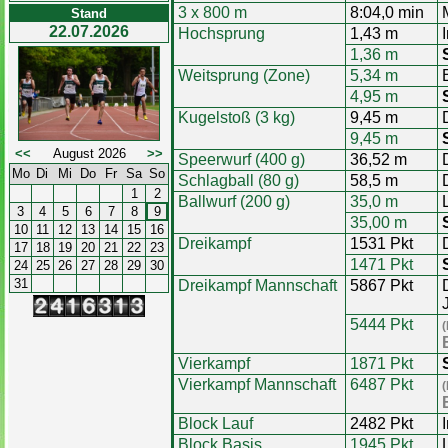
3 x 800 m
8:04,0 min
Stand
22.07.2026
Hochsprung
1,43 m
1,36 m
Weitsprung (Zone)
5,34 m
4,95 m
Kugelstoß (3 kg)
9,45 m
9,45 m
<<
August 2026
>>
Speerwurf (400 g)
36,52 m
Mo
Di
Mi
Do
Fr
Sa
So
Schlagball (80 g)
58,5 m
1
2
Ballwurf (200 g)
35,0 m
3
4
5
6
7
8
9
35,00 m
10
11
12
13
14
15
16
Dreikampf
1531 Pkt
17
18
19
20
21
22
23
1471 Pkt
24
25
26
27
28
29
30
31
Dreikampf Mannschaft
5867 Pkt
5444 Pkt
(
Vierkampf
1871 Pkt
Vierkampf Mannschaft
6487 Pkt
(
Block Lauf
2482 Pkt
Block Basis
1945 Pkt