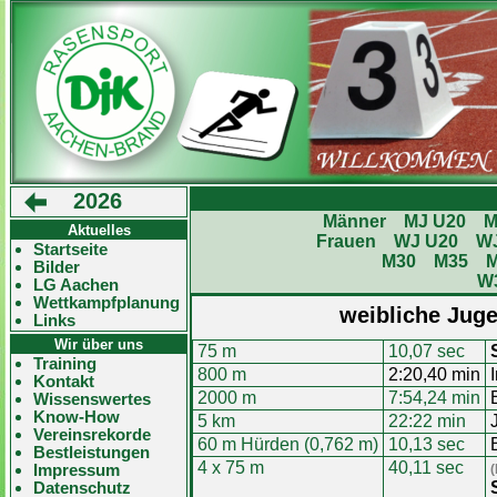
2026
Männer
MJ U20
M
Aktuelles
Frauen
WJ U20
W
Startseite
M30
M35
Bilder
W
LG Aachen
Wettkampfplanung
weibliche Juge
Links
Wir über uns
75 m
10,07 sec
Training
800 m
2:20,40 min
Kontakt
2000 m
7:54,24 min
Wissenswertes
Know-How
5 km
22:22 min
Vereinsrekorde
60 m Hürden (0,762 m)
10,13 sec
Bestleistungen
4 x 75 m
40,11 sec
Impressum
(
Datenschutz