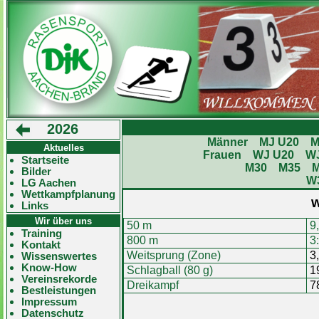
2026
Männer
MJ U20
M
Aktuelles
Frauen
WJ U20
W
Startseite
M30
M35
Bilder
W
LG Aachen
Wettkampfplanung
w
Links
Wir über uns
50 m
9
Training
800 m
3
Kontakt
Weitsprung (Zone)
3
Wissenswertes
Know-How
Schlagball (80 g)
1
Vereinsrekorde
Dreikampf
7
Bestleistungen
Impressum
Datenschutz