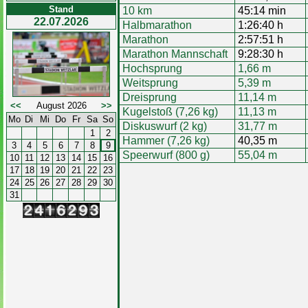
Stand
10 km
45:14 min
22.07.2026
Halbmarathon
1:26:40 h
Marathon
2:57:51 h
Marathon Mannschaft
9:28:30 h
Hochsprung
1,66 m
Weitsprung
5,39 m
Dreisprung
11,14 m
<<
August 2026
>>
Kugelstoß (7,26 kg)
11,13 m
Mo
Di
Mi
Do
Fr
Sa
So
Diskuswurf (2 kg)
31,77 m
1
2
Hammer (7,26 kg)
40,35 m
3
4
5
6
7
8
9
Speerwurf (800 g)
55,04 m
10
11
12
13
14
15
16
17
18
19
20
21
22
23
24
25
26
27
28
29
30
31