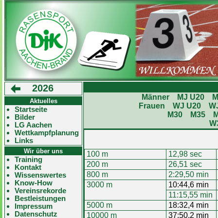
2026
Männer
MJ U20
M
Aktuelles
Frauen
WJ U20
W
Startseite
M30
M35
Bilder
W
LG Aachen
Wettkampfplanung
Links
Wir über uns
100 m
12,98 sec
Training
200 m
26,51 sec
Kontakt
800 m
2:29,50 min
Wissenswertes
Know-How
3000 m
10:44,6 min
Vereinsrekorde
11:15,55 min
Bestleistungen
5000 m
18:32,4 min
Impressum
Datenschutz
10000 m
37:50,2 min