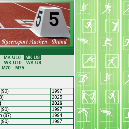
MK U10
MK U8
WK U10
WK U8
M70
M75
)
(90)
1997
8)
2025
)
2026
(90)
1997
n (87)
1994
(90)
1997