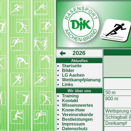
2026
Aktuelles
Startseite
Bilder
LG Aachen
Wettkampfplanung
Links
Wir über uns
50 m
Training
800 m
Kontakt
Wissenswertes
Know-How
Weitsprung 
Vereinsrekorde
Schlagball (
Bestleistungen
Dreikampf
Impressum
Datenschutz