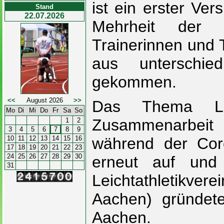
ist ein erster Ve
Stand
22.07.2026
Mehrheit der Lei
Trainerinnen und T
aus unterschie
gekommen.
<<
August 2026
>>
Das Thema L
Mo
Di
Mi
Do
Fr
Sa
So
Zusammenarbeit
1
2
3
4
5
6
7
8
9
10
11
12
13
14
15
16
während der Cor
17
18
19
20
21
22
23
24
25
26
27
28
29
30
erneut auf und
31
Leichtathletikve
Aachen) gründet
Aachen.