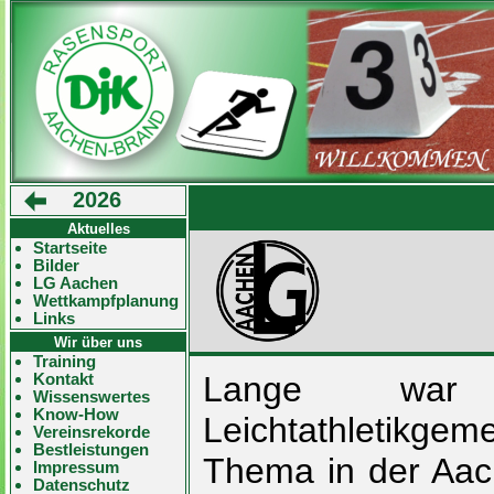
2026
Aktuelles
Startseite
Bilder
LG Aachen
Wettkampfplanung
Links
Wir über uns
Training
Kontakt
Lange war 
Wissenswertes
Know-How
Leichtathletikgeme
Vereinsrekorde
Bestleistungen
Thema in der Aach
Impressum
Datenschutz