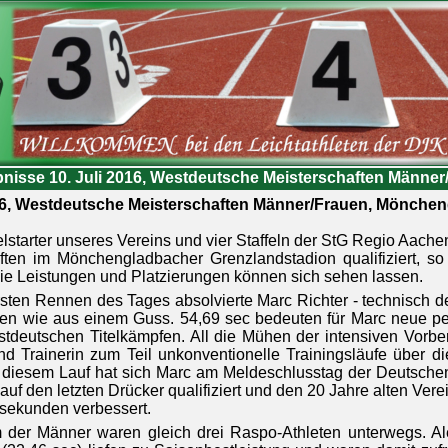
nisse 10. Juli 2016, Westdeutsche Meisterschaften Männ
016, Westdeutsche Meisterschaften Männer/Frauen, Mönche
lstarter unseres Vereins und vier Staffeln der StG Regio Aache
ften im Mönchengladbacher Grenzlandstadion qualifiziert, so 
ie Leistungen und Platzierungen können sich sehen lassen.
rsten Rennen des Tages absolvierte Marc Richter - technisch de
n wie aus einem Guss. 54,69 sec bedeuten für Marc neue per
tdeutschen Titelkämpfen. All die Mühen der intensiven Vorber
nd Trainerin zum Teil unkonventionelle Trainingsläufe über di
t diesem Lauf hat sich Marc am Meldeschlusstag der Deutschen
auf den letzten Drücker qualifiziert und den 20 Jahre alten Ver
lsekunden verbessert.
 der Männer waren gleich drei Raspo-Athleten unterwegs. Al