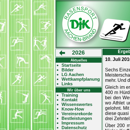
Ergeb
2026
10. Juli 2
Aktuelles
Startseite
Bilder
Sechs Einze
LG Aachen
Meisterscha
Wettkampfplanung
mehr. Und d
Links
Gleich im e
Wir über uns
400 m Hürde
Training
bei den Wes
Kontakt
wo Athlet u
Wissenswertes
gelohnt. Mi
Know-How
diese quasi 
Vereinsrekorde
Bestleistungen
drei Zehnte
Impressum
Über 200 m
Datenschutz