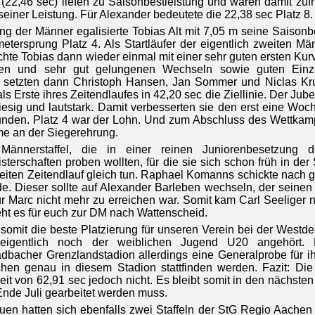
f (22,46 sec) liefen zu Saisonbestleistung und waren damit zuf
seiner Leistung. Für Alexander bedeutete die 22,38 sec Platz 8.
ng der Männer egalisierte Tobias Alt mit 7,05 m seine Saisonb
etersprung Platz 4. Als Startläufer der eigentlich zweiten Män
hte Tobias dann wieder einmal mit einer sehr guten ersten Kurv
en und sehr gut gelungenen Wechseln sowie guten Einzel
n setzten dann Christoph Hansen, Jan Sommer und Niclas Kruf
ls Erste ihres Zeitendlaufes in 42,20 sec die Ziellinie. Der Jube
iesig und lautstark. Damit verbesserten sie den erst eine Woc
nden. Platz 4 war der Lohn. Und zum Abschluss des Wettkampf
me an der Siegerehrung.
Männerstaffel, die in einer reinen Juniorenbesetzung d
terschaften proben wollten, für die sie sich schon früh in der S
eiten Zeitendlauf gleich tun. Raphael Komanns schickte nach 
. Dieser sollte auf Alexander Barleben wechseln, der seinen Ab
ür Marc nicht mehr zu erreichen war. Somit kam Carl Seeliger 
ht es für euch zur DM nach Wattenscheid.
 somit die beste Platzierung für unseren Verein bei der Westde
 eigentlich noch der weiblichen Jugend U20 angehört.
bacher Grenzlandstadion allerdings eine Generalprobe für ih
hen genau in diesem Stadion stattfinden werden. Fazit: Die P
eit von 62,91 sec jedoch nicht. Es bleibt somit in den nächste
 Ende Juli gearbeitet werden muss.
uen hatten sich ebenfalls zwei Staffeln der StG Regio Aachen