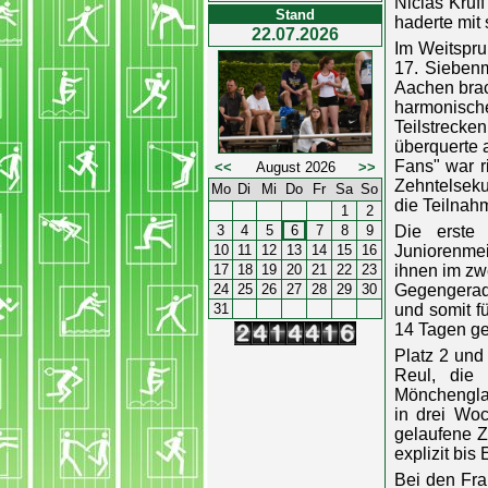
Niclas Kruf
Stand
haderte mit 
22.07.2026
Im Weitspru
17. Siebenm
Aachen brac
harmonisch
Teilstrecke
überquerte a
Fans" war r
<<
August 2026
>>
Zehntelseku
Mo
Di
Mi
Do
Fr
Sa
So
die Teilnah
1
2
3
4
5
6
7
8
9
Die erste 
10
11
12
13
14
15
16
Juniorenmeis
17
18
19
20
21
22
23
ihnen im zw
24
25
26
27
28
29
30
Gegengerade
31
und somit f
14 Tagen ge
Platz 2 und
Reul, die
Mönchenglad
in drei Woc
gelaufene Z
explizit bis
Bei den Fra