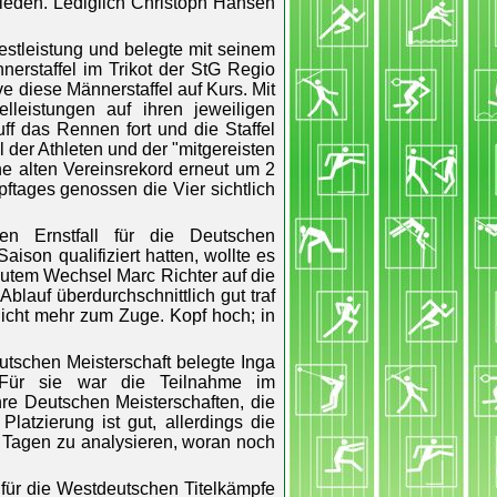
rieden. Lediglich Christoph Hansen
estleistung und belegte mit seinem
nerstaffel im Trikot der StG Regio
e diese Männerstaffel auf Kurs. Mit
leistungen auf ihren jeweiligen
f das Rennen fort und die Staffel
l der Athleten und der "mitgereisten
he alten Vereinsrekord erneut um 2
tages genossen die Vier sichtlich
en Ernstfall für die Deutschen
aison qualifiziert hatten, wollte es
gutem Wechsel Marc Richter auf die
lauf überdurchschnittlich gut traf
nicht mehr zum Zuge. Kopf hoch; in
utschen Meisterschaft belegte Inga
 Für sie war die Teilnahme im
re Deutschen Meisterschaften, die
latzierung ist gut, allerdings die
n Tagen zu analysieren, woran noch
 für die Westdeutschen Titelkämpfe