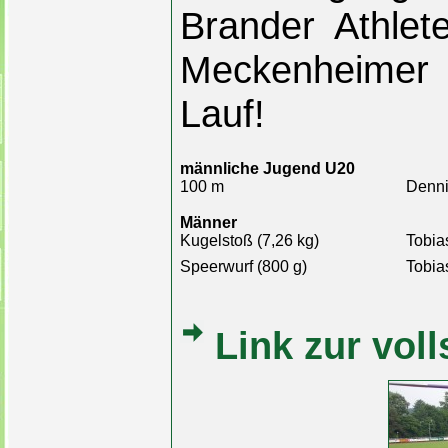
Brander Athlet
Meckenheimer 
Lauf!
männliche Jugend U20
100 m
Denni
Männer
Kugelstoß (7,26 kg)
Tobias
Speerwurf (800 g)
Tobias
Link zur vol