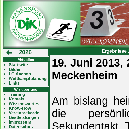
Ergebnisse 1
2026
19. Juni 2013,
Aktuelles
Startseite
Bilder
Meckenheim
LG Aachen
Wettkampfplanung
Links
Wir über uns
Training
Am bislang hei
Kontakt
Wissenswertes
Know-How
die persönl
Vereinsrekorde
Bestleistungen
Impressum
Sekundentakt. T
Datenschutz