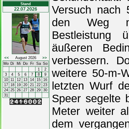
Stand
Versuch nach 5
22.07.2026
den Weg ma
Bestleistung
äußeren Bedi
verbessern. D
<<
August 2026
>>
Mo
Di
Mi
Do
Fr
Sa
So
weitere 50-m-W
1
2
3
4
5
6
7
8
9
10
11
12
13
14
15
16
letzten Wurf d
17
18
19
20
21
22
23
24
25
26
27
28
29
30
Speer segelte 
31
Meter weiter a
dem vergangen