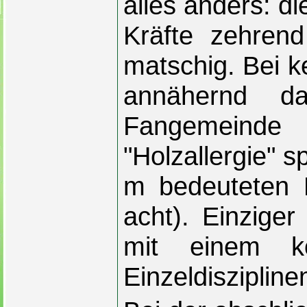
alles anders: d
Kräfte zehren
matschig. Bei k
annähernd d
Fangemeinde b
"Holzallergie" s
m bedeuteten 
acht). Einziger
mit einem ko
Einzeldisziplin