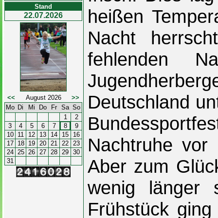
Stand
heißen Tempera
22.07.2026
Nacht herrsch
fehlenden N
Jugendherberge
Deutschland unt
<<
August 2026
>>
Mo
Di
Mi
Do
Fr
Sa
So
Bundessport
1
2
3
4
5
6
7
8
9
10
11
12
13
14
15
16
Nachtruhe vor 
17
18
19
20
21
22
23
24
25
26
27
28
29
30
Aber zum Glück
31
wenig länger 
Frühstück ging