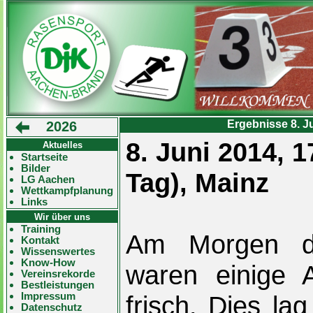
Ergebnisse 8. Ju
2026
8. Juni 2014, 
Aktuelles
Startseite
Bilder
Tag), Mainz
LG Aachen
Wettkampfplanung
Links
Wir über uns
Training
Am Morgen de
Kontakt
Wissenswertes
Know-How
waren einige 
Vereinsrekorde
Bestleistungen
Impressum
frisch. Dies la
Datenschutz