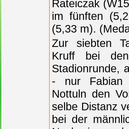
Rateiczak (W15
im fünften (5,
(5,33 m). (Medai
Zur siebten Ta
Kruff bei de
Stadionrunde, a
- nur Fabia
Nottuln den Vor
selbe Distanz 
bei der männli