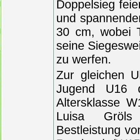
Doppelsieg feie
und spannenden
30 cm, wobei T
seine Siegeswei
zu werfen.
Zur gleichen Uh
Jugend U16 d
Altersklasse W
Luisa Gröls
Bestleistung vo