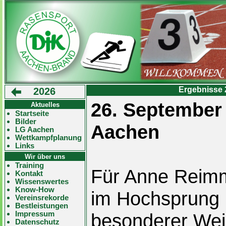
Ergebnisse 
2026
26. September
Aktuelles
Startseite
Bilder
Aachen
LG Aachen
Wettkampfplanung
Links
Wir über uns
Training
Für Anne Reimm
Kontakt
Wissenswertes
Know-How
im Hochsprung 
Vereinsrekorde
Bestleistungen
Impressum
besonderer Weis
Datenschutz