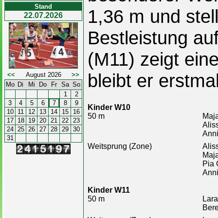
Stand
1,36 m und stel
22.07.2026
Bestleistung au
(M11) zeigt ei
bleibt er erstma
<<
August 2026
>>
Mo
Di
Mi
Do
Fr
Sa
So
1
2
3
4
5
6
7
8
9
Kinder W10
10
11
12
13
14
15
16
50 m
Maja
17
18
19
20
21
22
23
Alis
24
25
26
27
28
29
30
Anni
31
Weitsprung (Zone)
Alis
Maja
Pia 
Anni
Kinder W11
50 m
Lara
Ber