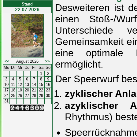
Stand
Desweiteren ist d
22.07.2026
einen Stoß-/Wurf
Unterschiede ve
Gemeinsamkeit ei
eine optimale 
ermöglicht.
<<
August 2026
>>
Mo
Di
Mi
Do
Fr
Sa
So
1
2
Der Speerwurf bes
3
4
5
6
7
8
9
10
11
12
13
14
15
16
17
18
19
20
21
22
23
zyklischer Anl
24
25
26
27
28
29
30
31
azyklischer A
Rhythmus) best
Speerrücknahme 