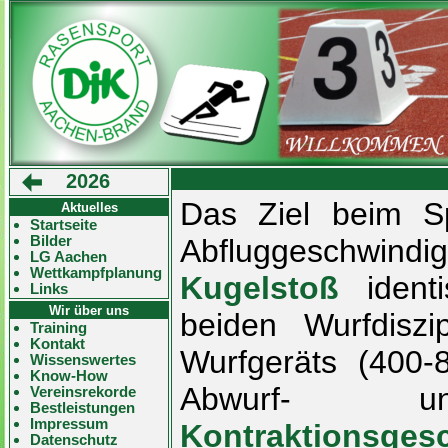
2026
Das Ziel beim Sp
Aktuelles
Startseite
Bilder
Abfluggeschwin
LG Aachen
Wettkampfplanung
Kugelstoß
identi
Links
Wir über uns
beiden Wurfdisz
Training
Kontakt
Wurfgeräts (400-
Wissenswertes
Know-How
Abwurf- u
Vereinsrekorde
Bestleistungen
Impressum
Kontraktionsges
Datenschutz