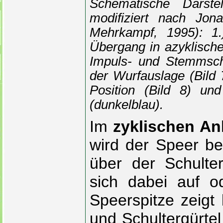
Schematische Darst
modifiziert nach Jon
Mehrkampf
, 1995)
: 1.
Übergang in azyklische
Impuls- und Stemmsch
der Wurfauslage (Bild
Position (Bild 8) un
(dunkelblau).
Im
zyklischen Anl
wird der Speer bei
über der Schulte
sich dabei auf o
Speerspitze zeigt 
und Schultergürtel 