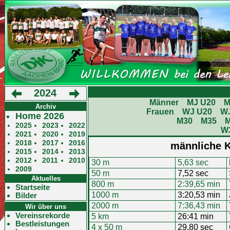
2024
Männer
MJ U20
M
Archiv
Frauen
WJ U20
W
Home 2026
M30
M35
2025
2023
2022
W
2021
2020
2019
2018
2017
2016
männliche K
2015
2014
2013
2012
2011
2010
30 m
5,63 sec
2009
50 m
7,52 sec
Aktuelles
800 m
2:39,65 min
Startseite
1000 m
3:20,53 min
Bilder
2000 m
7:36,43 min
Wir über uns
Vereinsrekorde
5 km
26:41 min
Bestleistungen
4 x 50 m
29,80 sec