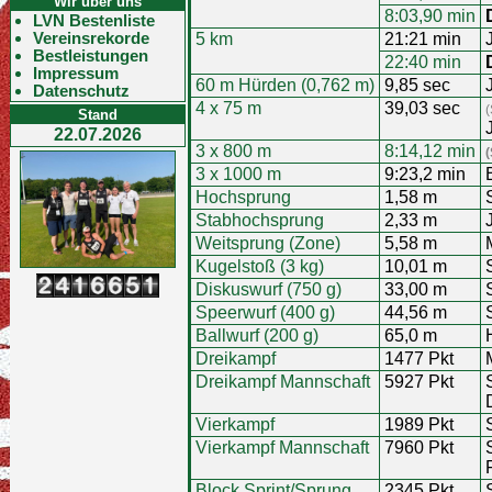
Wir über uns
8:03,90 min
LVN Bestenliste
Vereinsrekorde
5 km
21:21 min
Bestleistungen
22:40 min
Impressum
60 m Hürden (0,762 m)
9,85 sec
Datenschutz
4 x 75 m
39,03 sec
(
Stand
22.07.2026
3 x 800 m
8:14,12 min
(
3 x 1000 m
9:23,2 min
Hochsprung
1,58 m
Stabhochsprung
2,33 m
Weitsprung (Zone)
5,58 m
Kugelstoß (3 kg)
10,01 m
Diskuswurf (750 g)
33,00 m
Speerwurf (400 g)
44,56 m
Ballwurf (200 g)
65,0 m
Dreikampf
1477 Pkt
Dreikampf Mannschaft
5927 Pkt
Vierkampf
1989 Pkt
Vierkampf Mannschaft
7960 Pkt
Block Sprint/Sprung
2345 Pkt